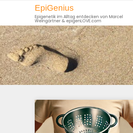
Skip
EpiGenius
to
Epigenetik im Alltag entdecken von Marcel
content
Weingärtner & epigenLOVE.com