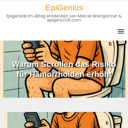
Skip
EpiGenius
to
Epigenetik im Alltag entdecken von Marcel Weingärtner &
content
epigenLOVE.com
Warum Scrollen das Risiko
für Hämorrhoiden erhöht