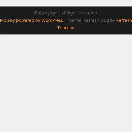
© Copyright. All Right Reserved.
Proudly powered by WordPress
|
Theme: Refresh Blog by
Refresh
Themes
.