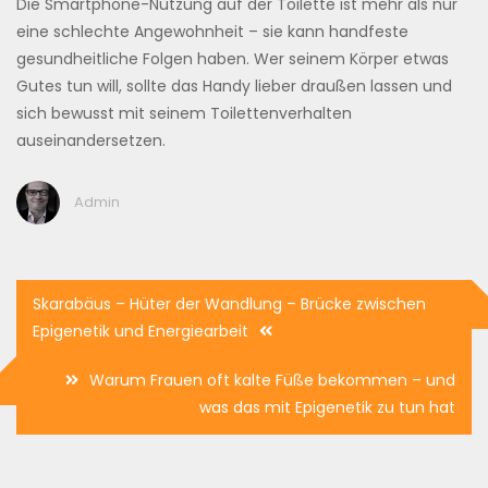
Die Smartphone-Nutzung auf der Toilette ist mehr als nur
eine schlechte Angewohnheit – sie kann handfeste
gesundheitliche Folgen haben. Wer seinem Körper etwas
Gutes tun will, sollte das Handy lieber draußen lassen und
sich bewusst mit seinem Toilettenverhalten
auseinandersetzen.
Admin
Beitragsnavigation
Skarabäus – Hüter der Wandlung – Brücke zwischen
Epigenetik und Energiearbeit
Warum Frauen oft kalte Füße bekommen – und
was das mit Epigenetik zu tun hat