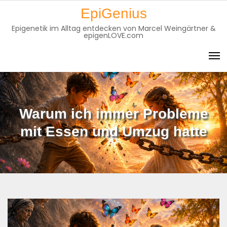
Skip
EpiGenius
to
Epigenetik im Alltag entdecken von Marcel Weingärtner &
content
epigenLOVE.com
Warum ich immer Probleme
mit Essen und Umzug hatte