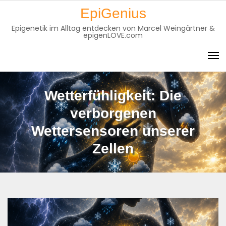
Skip
EpiGenius
to
Epigenetik im Alltag entdecken von Marcel Weingärtner &
content
epigenLOVE.com
Wetterfühligkeit: Die
verborgenen
Wettersensoren unserer
Zellen