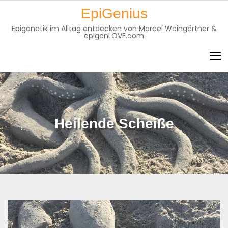
Skip
EpiGenius
to
Epigenetik im Alltag entdecken von Marcel Weingärtner &
content
epigenLOVE.com
Heilende Scheiße