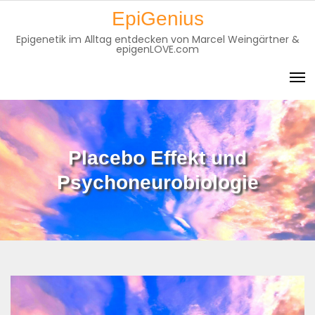
Skip
EpiGenius
to
Epigenetik im Alltag entdecken von Marcel Weingärtner &
content
epigenLOVE.com
Placebo Effekt und
Psychoneurobiologie