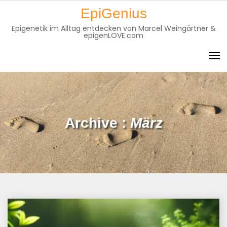
Skip
EpiGenius
to
Epigenetik im Alltag entdecken von Marcel Weingärtner &
content
epigenLOVE.com
Archive :
März