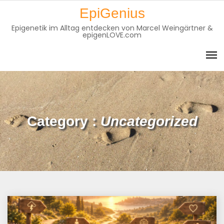
Skip
EpiGenius
to
Epigenetik im Alltag entdecken von Marcel Weingärtner &
content
epigenLOVE.com
Category :
Uncategorized