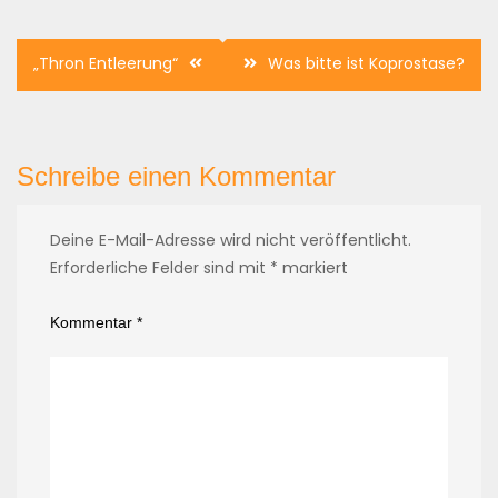
Beitragsnavigation
„Thron Entleerung“
Was bitte ist Koprostase?
Schreibe einen Kommentar
Deine E-Mail-Adresse wird nicht veröffentlicht.
Erforderliche Felder sind mit
*
markiert
Kommentar
*