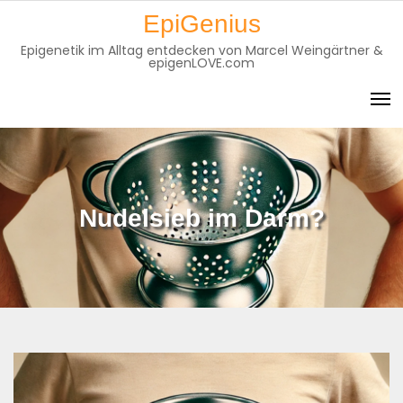
Skip
EpiGenius
to
Epigenetik im Alltag entdecken von Marcel Weingärtner &
content
epigenLOVE.com
Nudelsieb im Darm?