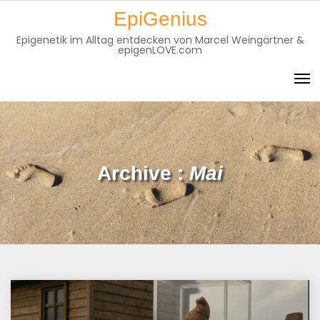
Skip
EpiGenius
to
Epigenetik im Alltag entdecken von Marcel Weingärtner &
content
epigenLOVE.com
Archive :
Mai