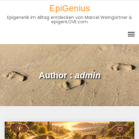
Skip
EpiGenius
to
Epigenetik im Alltag entdecken von Marcel Weingärtner &
content
epigenLOVE.com
Author :
admin