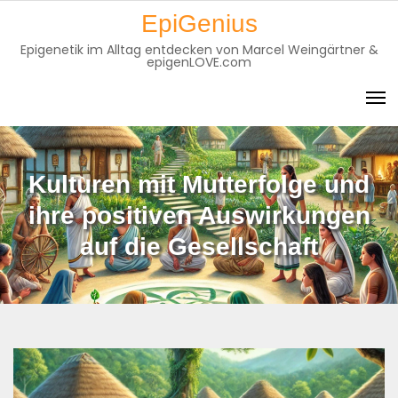
Skip
EpiGenius
to
Epigenetik im Alltag entdecken von Marcel Weingärtner &
content
epigenLOVE.com
Kulturen mit Mutterfolge und
ihre positiven Auswirkungen
auf die Gesellschaft