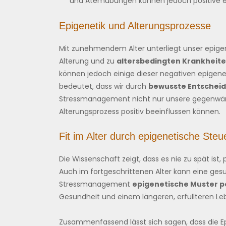
und Atemübungen können jedoch positive ep
Epigenetik und Alterungsprozesse
Mit zunehmendem Alter unterliegt unser epigen
Alterung und zu
altersbedingten Krankheit
können jedoch einige dieser negativen epigen
bedeutet, dass wir durch
bewusste Entschei
Stressmanagement nicht nur unsere gegenwärt
Alterungsprozess positiv beeinflussen können.
Fit im Alter durch epigenetische Ste
Die Wissenschaft zeigt, dass es nie zu spät is
Auch im fortgeschrittenen Alter kann eine ge
Stressmanagement
epigenetische Muster po
Gesundheit und einem längeren, erfüllteren Le
Zusammenfassend lässt sich sagen, dass die Epi