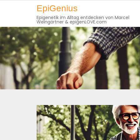
Skip
EpiGenius
to
Epigenetik im Alltag entdecken von Marcel
content
Weingärtner & epigenLOVE.com