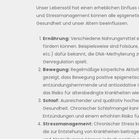
Unser Lebensstil hat einen erheblichen Einflus
und Stressmanagement können alle epigenetis
Gesundheit und unser Altern beeinflussen.
Ernährung:
Verschiedene Nahrungsmittel e
fördern können. Beispielsweise sind Folsäur
etc.) dafür bekannt, die DNA-Methylierung zu
Genregulation spielt.
Bewegung:
Regelmäßige körperliche Aktivitä
gezeigt, dass Bewegung positive epigenetis
entzündungshemmende und antioxidative Ge
das Risiko für altersbedingte Krankheiten w
Schlaf:
Ausreichender und qualitativ hochwer
Gesundheit. Chronischer Schlafmangel kann
Entzündungen und einem erhöhten Risiko für
Stressmanagement:
Chronischer Stress k
die zur Entstehung von Krankheiten beitrag