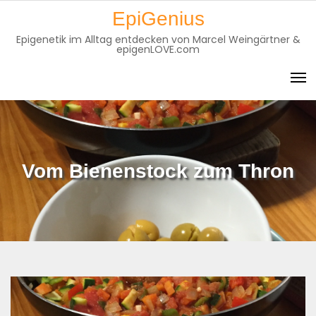
Skip
EpiGenius
to
Epigenetik im Alltag entdecken von Marcel Weingärtner &
content
epigenLOVE.com
Vom Bienenstock zum Thron