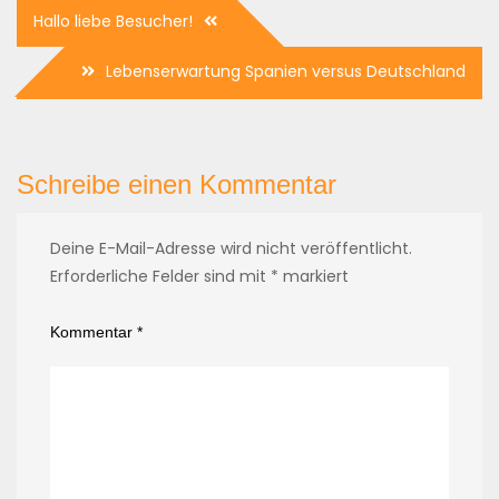
Beitragsnavigation
Hallo liebe Besucher!
Lebenserwartung Spanien versus Deutschland
Schreibe einen Kommentar
Deine E-Mail-Adresse wird nicht veröffentlicht.
Erforderliche Felder sind mit
*
markiert
Kommentar
*