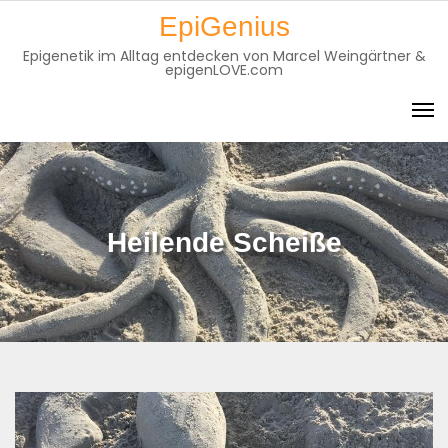
Skip
EpiGenius
to
Epigenetik im Alltag entdecken von Marcel Weingärtner &
content
epigenLOVE.com
Heilende Scheiße