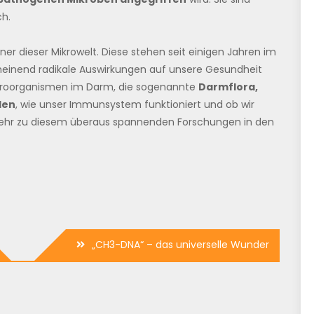
h.
er dieser Mikrowelt. Diese stehen seit einigen Jahren im
cheinend radikale Auswirkungen auf unsere Gesundheit
kroorganismen im Darm, die sogenannte
Darmflora,
len
, wie unser Immunsystem funktioniert und ob wir
Mehr zu diesem überaus spannenden Forschungen in den
„CH3-DNA“ – das universelle Wunder