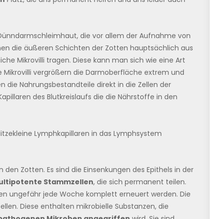
 Dünndarmschleimhaut, die vor allem der Aufnahme von
hen die äußeren Schichten der Zotten hauptsächlich aus
eiche Mikrovilli tragen. Diese kann man sich wie eine Art
se Mikrovilli vergrößern die Darmoberfläche extrem und
n die Nahrungsbestandteile direkt in die Zellen der
apillaren des Blutkreislaufs die die Nährstoffe in den
itzekleine Lymphkapillaren in das Lymphsystem
 den Zotten. Es sind die Einsenkungen des Epithels in der
ltipotente Stammzellen
, die sich permanent teilen.
otten ungefähr jede Woche komplett erneuert werden. Die
len. Diese enthalten mikrobielle Substanzen, die
athogenen Mikroben angegriffen
wird. Sie sind