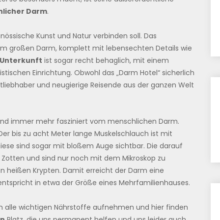
hlicher Darm
.
genössische Kunst und Natur verbinden soll. Das
nem großen Darm, komplett mit lebensechten Details wie
Unterkunft
ist sogar recht behaglich, mit einem
istischen Einrichtung. Obwohl das „Darm Hotel“ sicherlich
tliebhaber und neugierige Reisende aus der ganzen Welt
ind immer mehr fasziniert vom menschlichen Darm.
er bis zu acht Meter lange Muskelschlauch ist mit
iese sind sogar mit bloßem Auge sichtbar. Die darauf
Zotten und sind nur noch mit dem Mikroskop zu
n heißen Krypten. Damit erreicht der Darm eine
ntspricht in etwa der Größe eines Mehrfamilienhauses.
m alle wichtigen Nährstoffe aufnehmen und hier finden
en
Platz, die uns permanent helfen und uns leider auch