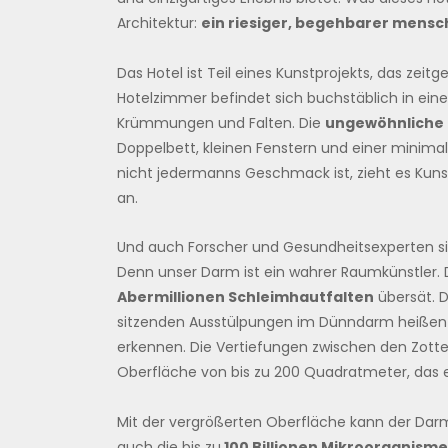
Architektur:
ein riesiger, begehbarer mensc
Das Hotel ist Teil eines Kunstprojekts, das zeit
Hotelzimmer befindet sich buchstäblich in ei
Krümmungen und Falten. Die
ungewöhnliche 
Doppelbett, kleinen Fenstern und einer minimal
nicht jedermanns Geschmack ist, zieht es Kuns
an.
Und auch Forscher und Gesundheitsexperten s
Denn unser Darm ist ein wahrer Raumkünstler. D
Abermillionen Schleimhautfalten
übersät. D
sitzenden Ausstülpungen im Dünndarm heißen 
erkennen. Die Vertiefungen zwischen den Zotte
Oberfläche von bis zu 200 Quadratmeter, das e
Mit der vergrößerten Oberfläche kann der Dar
auch die bis zu
100 Billionen Mikroorganism