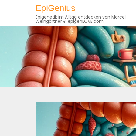
Skip
EpiGenius
to
Epigenetik im Alltag entdecken von Marcel
content
Weingärtner & epigenLOVE.com