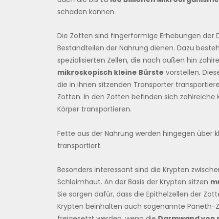
schaden können.
Die Zotten sind fingerförmige Erhebungen der
Bestandteilen der Nahrung dienen. Dazu beste
spezialisierten Zellen, die nach außen hin zahlr
mikroskopisch kleine Bürste
vorstellen. Die
die in ihnen sitzenden Transporter transportiere
Zotten. In den Zotten befinden sich zahlreiche K
Körper transportieren.
Fette aus der Nahrung werden hingegen über kl
transportiert.
Besonders interessant sind die Krypten zwischen
Schleimhaut. An der Basis der Krypten sitzen
mu
Sie sorgen dafür, dass die Epithelzellen der Z
Krypten beinhalten auch sogenannte Paneth-Zel
freigesetzt werden, wenn die
Darmwand von p