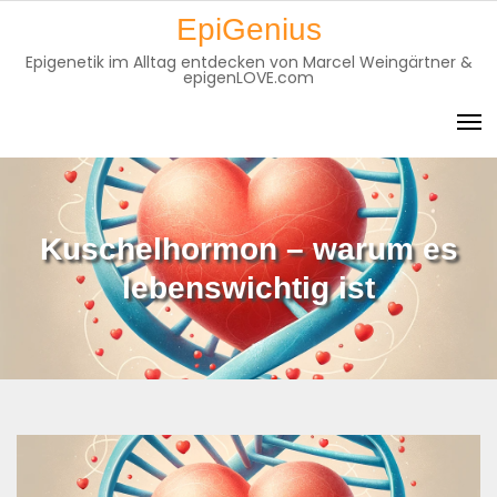
Skip
EpiGenius
to
Epigenetik im Alltag entdecken von Marcel Weingärtner &
content
epigenLOVE.com
Kuschelhormon – warum es
lebenswichtig ist