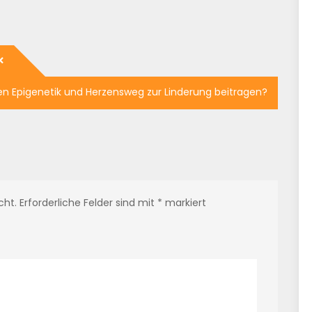
en Epigenetik und Herzensweg zur Linderung beitragen?
cht.
Erforderliche Felder sind mit
*
markiert