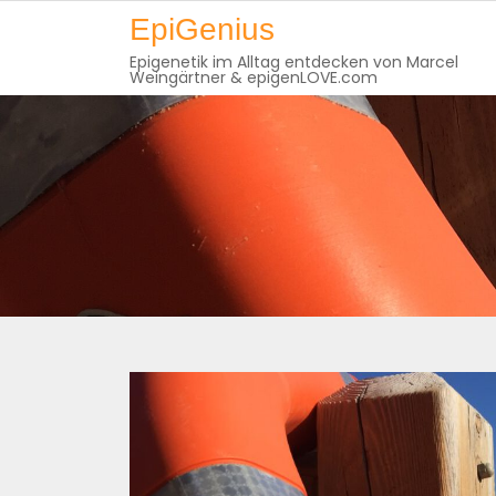
Skip
EpiGenius
to
Epigenetik im Alltag entdecken von Marcel
content
Weingärtner & epigenLOVE.com